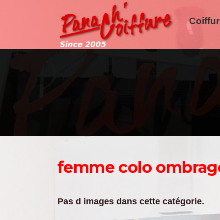
Aller
au
Coiffu
contenu
femme colo ombrag
Pas d images dans cette catégorie.