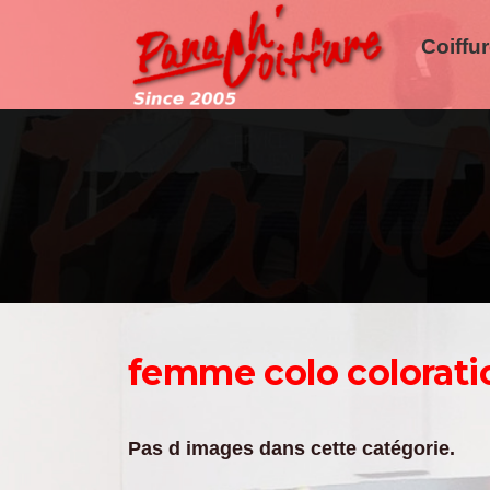
Aller
au
Coiffu
contenu
femme colo colorati
Pas d images dans cette catégorie.