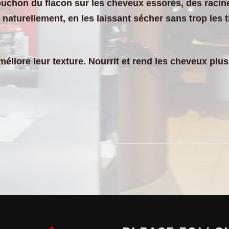
 bouchon du flacon sur les cheveux essorés, des raci
aturellement, en les laissant sécher sans trop les tr
iore leur texture. Nourrit et rend les cheveux plus b