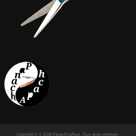
Copyright © © 2026 Panach'coiffure. Tous droits réservés.